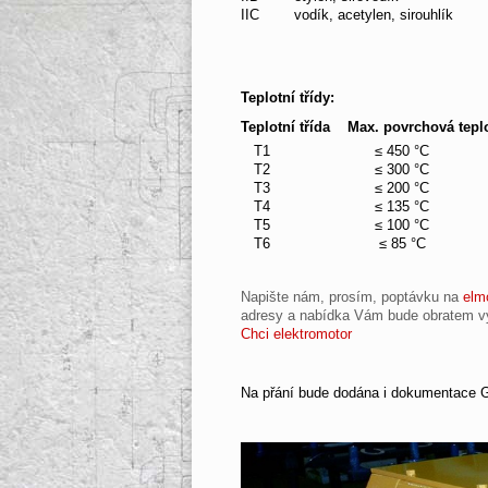
IIC
vodík, acetylen, sirouhlík
Teplotní třídy:
Teplotní třída Max. povrchová tep
T1
≤ 450 °C
4
T2
≤ 300 °C
2
T3
≤ 200 °C
1
T4
≤ 135 °C
1
T5
≤ 100 °C
9
T6
≤ 85 °C
8
Napište nám, prosím, poptávku na
elm
adresy a nabídka Vám bude obratem v
Chci elektromotor
Na přání bude dodána i dokumentace