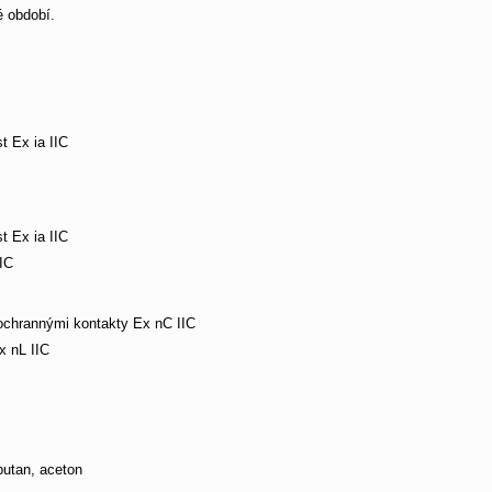
é období.
t Ex ia IIC
t Ex ia IIC
IC
 ochrannými kontakty Ex nC IIC
x nL IIC
butan, aceton