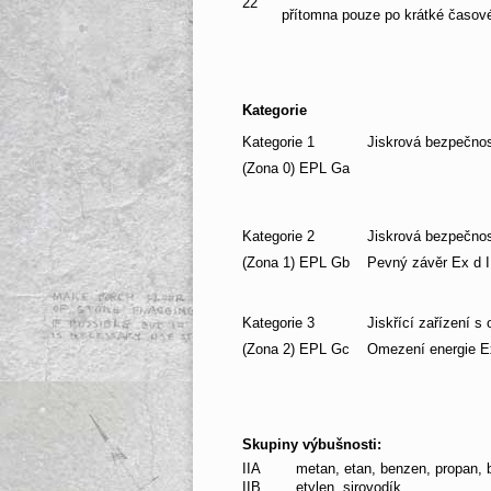
22
přítomna pouze po krátké časov
Kategorie
Kategorie 1
Jiskrová bezpečnos
(Zona 0) EPL Ga
Kategorie 2
Jiskrová bezpečnos
(Zona 1) EPL Gb
Pevný závěr Ex d I
Kategorie 3
Jiskřící zařízení s
(Zona 2) EPL Gc
Omezení energie E
Skupiny výbušnosti:
IIA
metan, etan, benzen, propan, 
IIB
etylen, sirovodík