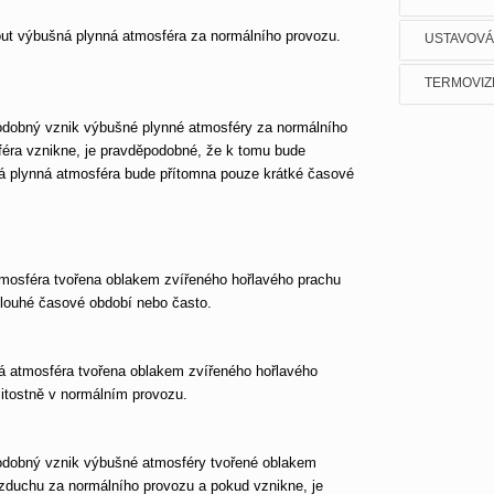
out výbušná plynná atmosféra za normálního provozu.
USTAVOVÁ
TERMOVIZ
podobný vznik výbušné plynné atmosféry za normálního
éra vznikne, je pravděpodobné, že k tomu bude
á plynná atmosféra bude přítomna pouze krátké časové
tmosféra tvořena oblakem zvířeného hořlavého prachu
dlouhé časové období nebo často.
á atmosféra tvořena oblakem zvířeného hořlavého
žitostně v normálním provozu.
podobný vznik výbušné atmosféry tvořené oblakem
zduchu za normálního provozu a pokud vznikne, je