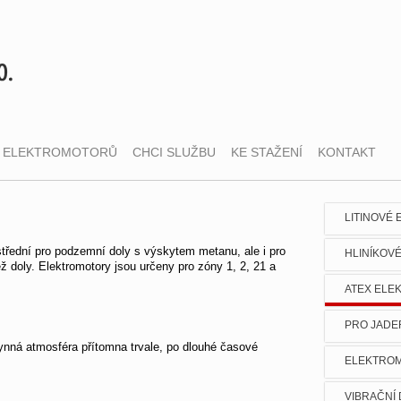
 ELEKTROMOTORŮ
CHCI SLUŽBU
KE STAŽENÍ
KONTAKT
LITINOVÉ
řední pro podzemní doly s výskytem metanu, ale i pro
HLINÍKOV
 doly. Elektromotory jsou určeny pro zóny 1, 2, 21 a
ATEX ELE
PRO JADE
lynná atmosféra přítomna trvale, po dlouhé časové
ELEKTROM
VIBRAČNÍ