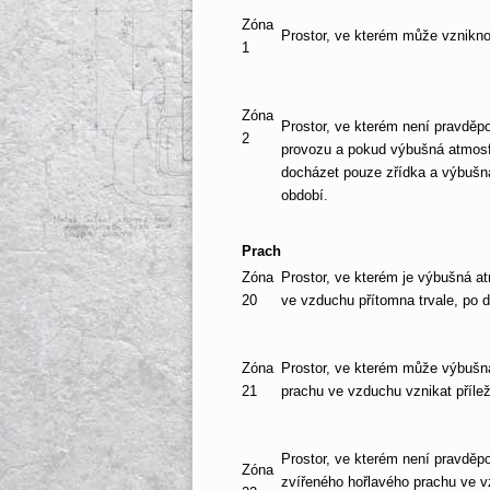
Zóna
Prostor, ve kterém může vznikn
1
Zóna
Prostor, ve kterém není pravdě
2
provozu a pokud výbušná atmosf
docházet pouze zřídka a výbušn
období.
Prach
Zóna
Prostor, ve kterém je výbušná a
20
ve vzduchu přítomna trvale, po 
Zóna
Prostor, ve kterém může výbušn
21
prachu ve vzduchu vznikat příle
Prostor, ve kterém není pravdě
Zóna
zvířeného hořlavého prachu ve v