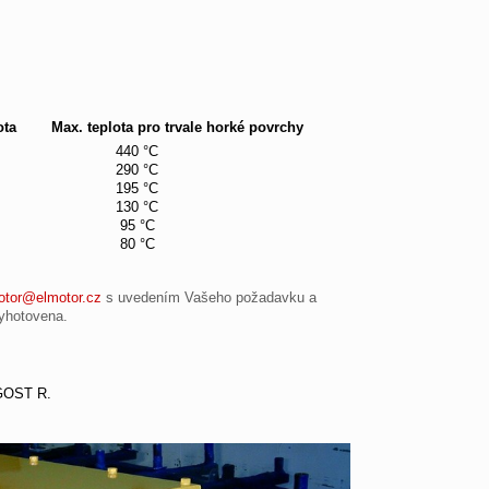
lota Max. teplota pro trvale horké povrchy
40 °C
90 °C
95 °C
30 °C
5 °C
0 °C
otor@elmotor.cz
s uvedením Vašeho požadavku a
yhotovena.
 GOST R.