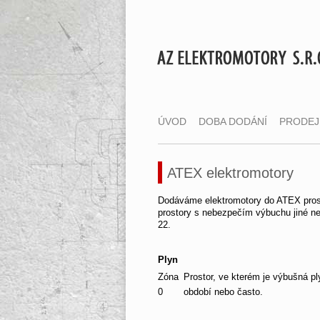
ÚVOD
DOBA DODÁNÍ
PRODEJ
ATEX elektromotory
Dodáváme elektromotory do ATEX prost
prostory s nebezpečím výbuchu jiné než
22.
Plyn
Zóna
Prostor, ve kterém je výbušná p
0
období nebo často.