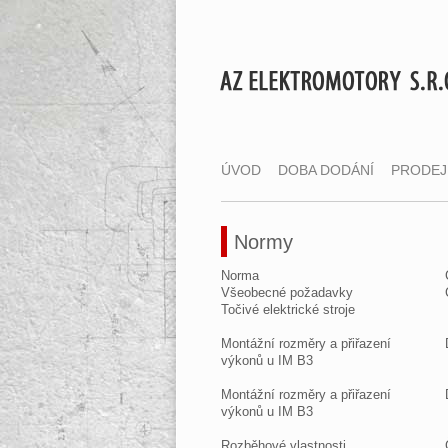
ÚVOD
DOBA DODÁNÍ
PRODEJ
Normy
Norma
Všeobecné požadavky
Točivé elektrické stroje
Montážní rozměry a přiřazení
výkonů u IM B3
Montážní rozměry a přiřazení
výkonů u IM B3
Rozběhové vlastnosti