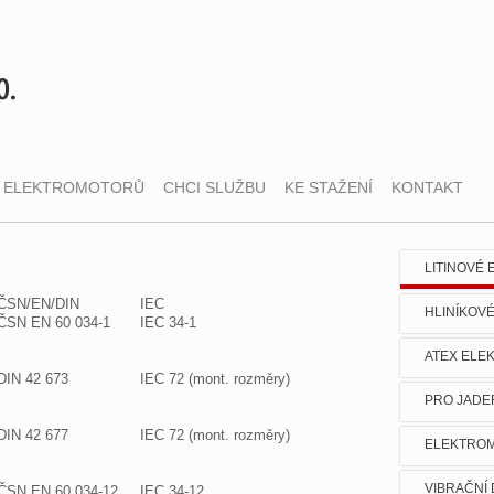
 ELEKTROMOTORŮ
CHCI SLUŽBU
KE STAŽENÍ
KONTAKT
LITINOVÉ
ČSN/EN/DIN
IEC
HLINÍKOV
ČSN EN 60 034-1
IEC 34-1
ATEX ELE
DIN 42 673
IEC 72 (mont. rozměry)
PRO JADE
DIN 42 677
IEC 72 (mont. rozměry)
ELEKTROM
VIBRAČNÍ
ČSN EN 60 034-12
IEC 34-12